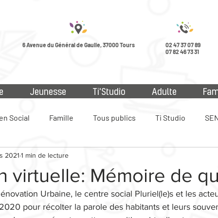
6 Avenue du Général de Gaulle, 37000 Tours
02 47 37 07 89
07 82 46 73 31
e
Jeunesse
Ti'Studio
Adulte
Fam
en Social
Famille
Tous publics
Ti Studio
SEN
s 2021
1 min de lecture
ue
n virtuelle: Mémoire de qu
novation Urbaine, le centre social Pluriel(le)s et les acteu
2020 pour récolter la parole des habitants et leurs souven