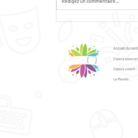
Rédigez un commentaire...
RENCONTRES FEMMES
PLURIELLES
Accueil du centr
6 avenue du Gén
Espace associati
2 avenue du Géné
Espace créatif :
41bis avenue du 
La Marelle :
43bis avenue du 