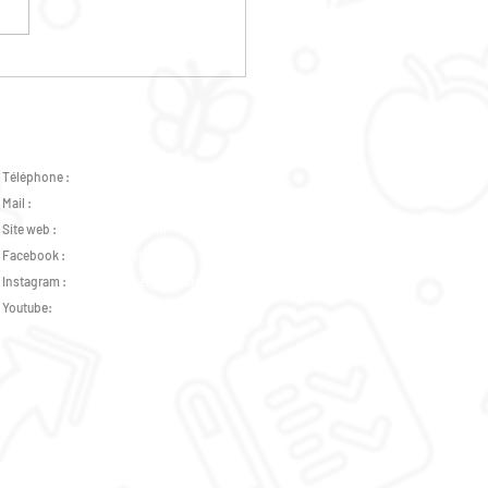
ICE ALIMENTAIRE DANS
 QUARTIERS
ULAIRES
Téléphone :
02 47 37 07 89 -
07 82 46 73 31
Mail :
accueil.plurielles@gmail.com
Site web :
www.csplurielles.fr
Facebook :
Centre Social Plurielles
Instagram :
accueil_plurielles_tours
Youtube:
pluriellesofficiel