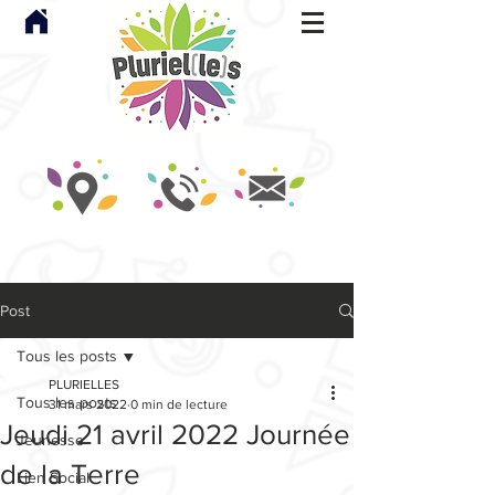
Post
Tous les posts
PLURIELLES
Tous les posts
31 mars 2022
0 min de lecture
Jeudi 21 avril 2022 Journée
Jeunesse
de la Terre
Lien Social