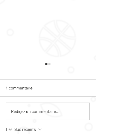
1 commentaire
CINE PLEIN AIR
LE RETOUR DES
Rédigez un commentaire...
MIC
Les plus récents