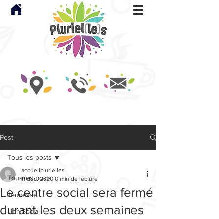
Post
Tous les posts
accueilplurielles
Tous les posts
11 déc. 2020
0 min de lecture
Le centre social sera fermé
Jeunesse
durant les deux semaines
Lien Social