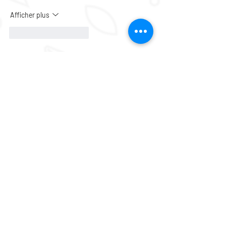
Afficher plus
J'aime
Répondre
Accueil du centre social :
6 avenue du Général de Gaulle 37000 Tours
Espace associatif :
2 avenue du Général de Gaulle 37000 Tours
Espace créatif :
41bis avenue du Général de Gaulle 37000 Tours
La Marelle :
43bis avenue du Général de Gaulle 37000 Tours