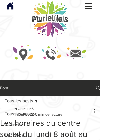
Post
Tous les posts
PLURIELLES
Tous les posts
4 août 2022
0 min de lecture
Les horaires du centre
Jeunesse
social du lundi 8 août au
Lien Social