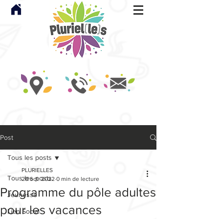
Post
Tous les posts
PLURIELLES
Tous les posts
20 oct. 2022
0 min de lecture
Programme du pôle adultes
Jeunesse
pour les vacances
Lien Social