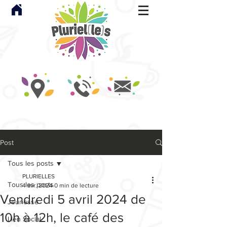
Post
Tous les posts
PLURIELLES
Tous les posts
4 avr. 2024
0 min de lecture
Vendredi 5 avril 2024 de
Jeunesse
10h à 12h, le café des
Lien Social