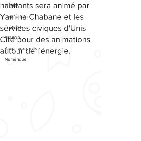
habitants sera animé par
Famille
Yamina Chabane et les
Tous publics
services civiques d'Unis
Ti Studio
Cité pour des animations
SENIOR
Accès aux droits
autour de l'énergie.
Numérique