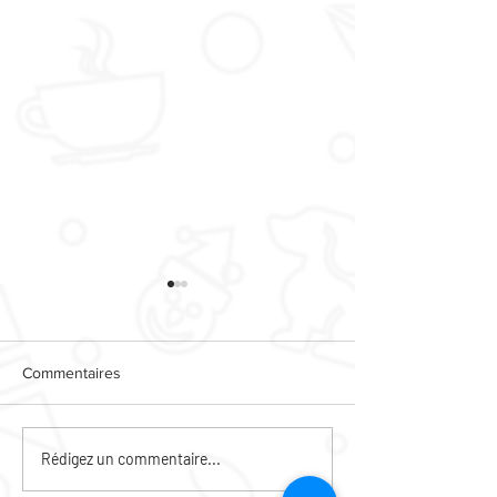
Commentaires
CAFE DES HABI
ANIMATIONS PIED
Rédigez un commentaire...
D'IMMEUBLE